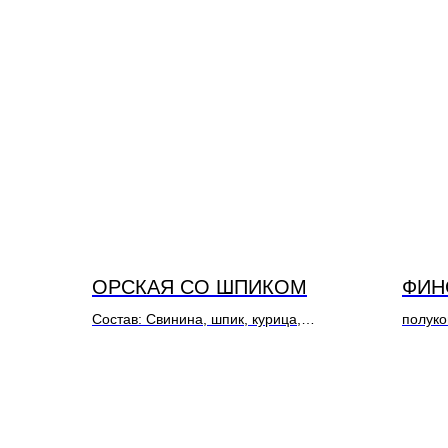
ОРСКАЯ СО ШПИКОМ
ФИН
Состав: Свинина, шпик, курица,
полуко
говядина
Состав