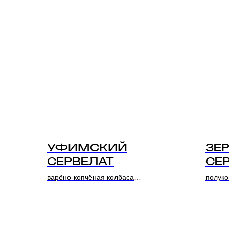
УФИМСКИЙ
ЗЕ
СЕРВЕЛАТ
СЕ
варёно-копчёная колбаса
полуко
Состав: Свинина, курица
Состав